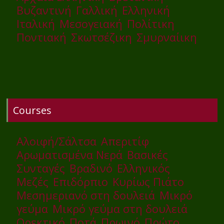
Βυζαντινή
Γαλλική
Ελληνική
Ιταλική
Μεσογειακή
Πολίτικη
Ποντιακή
Σκωτσέζικη
Σμυρναίικη
Courses
Αλοιφή/Σάλτσα
Απεριτίφ
Αρωματισμένα Νερά
Βασικές
Συνταγές
Βραδινό
Ελληνικός
Μεζές
Επιδόρπιο
Κυρίως Πιάτο
Μεσημεριανό στη δουλειά
Μικρό
γεύμα
Μικρό γεύμα στη δουλειά
Ορεκτικό
Ποτά
Πρωινό
Πρώτο