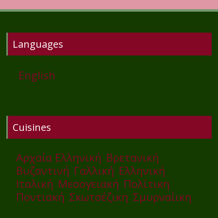
Languages
English
Cuisines
Αρχαία Ελληνική
Βρετανική
Βυζαντινή
Γαλλική
Ελληνική
Ιταλική
Μεσογειακή
Πολίτικη
Ποντιακή
Σκωτσέζικη
Σμυρναίικη